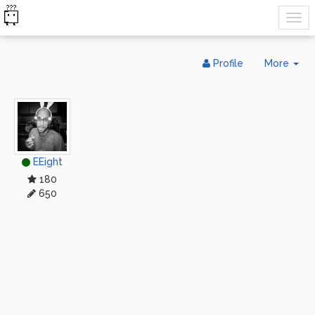
Tog
Profile
More
Dr
EEight
180
650